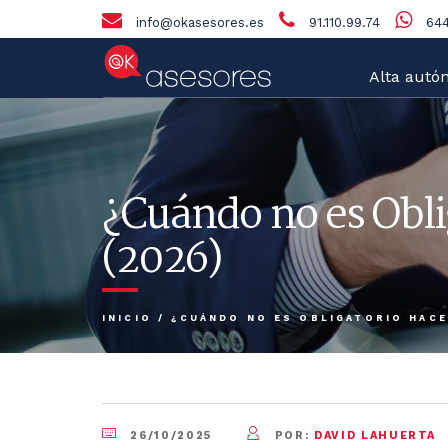
info@okasesores.es
91.110.99.74
644
Alta autó
¿Cuándo no es Obli
(2026)
INICIO
/
¿CUÁNDO NO ES OBLIGATORIO HACE
26/10/2025
POR:
DAVID LAHUERTA