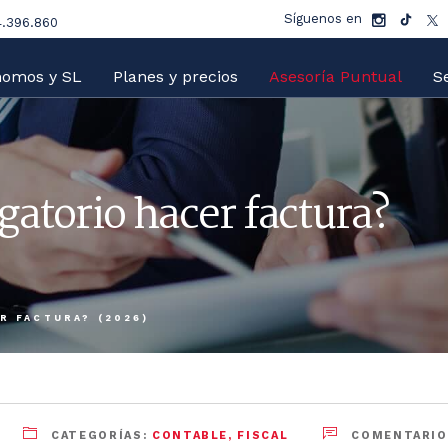
Síguenos en
.396.860
nomos y SL
Planes y precios
Asesoría Puntual
Se
gatorio hacer factura?
R FACTURA? (2026)
CATEGORÍAS:
CONTABLE
,
FISCAL
COMENTARIO