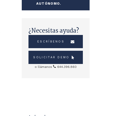
AUTÓNOMO.
¿Necesitas ayuda?
s
ESCRÍBENOS
SOLICITAR DEMO
o llámanos
644.396.860
Sidebar
Servicios