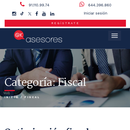
91.110.99.74
644.396.860
Iniciar sesión
REGÍSTRATE
Menú
Categoría:
Fiscal
INICIO
/
FISCAL