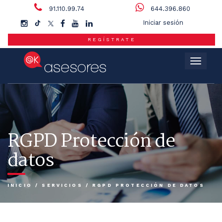
91.110.99.74
644.396.860
Iniciar sesión
REGÍSTRATE
Menú
RGPD Protección de
datos
INICIO
/
SERVICIOS
/
RGPD PROTECCIÓN DE DATOS