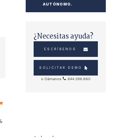
AUTÓNOMO.
¿Necesitas ayuda?
ESCRÍBENOS
SOLICITAR DEMO
o llámanos
644.396.860
Sidebar
de
Servicios
%