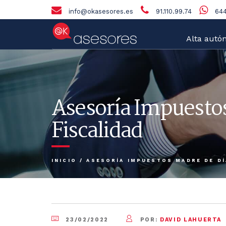
info@okasesores.es
91.110.99.74
644
Alta autó
Asesoría Impuestos
Fiscalidad
INICIO
/
ASESORÍA IMPUESTOS MADRE DE DÍ
23/02/2022
POR:
DAVID LAHUERTA