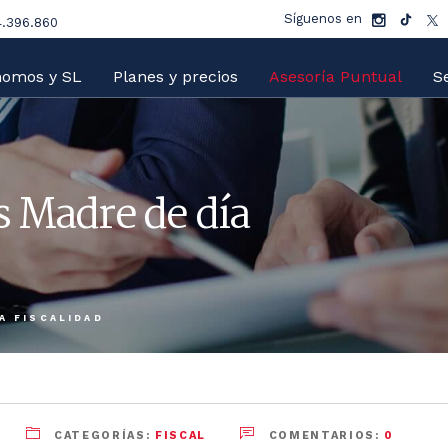
Síguenos en
.396.860
nomos y SL
Planes y precios
Asesoría Puntual
Se
 Madre de día
A FISCALIDAD
CATEGORÍAS:
FISCAL
COMENTARIOS:
0