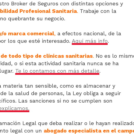
tro Broker de Seguros con distintas opciones y
ilidad Profesional Sanitaria
.
Trabaje con la
 no quebrante su negocio.
y/o marca comercial
,
a efectos nacional, de la
or los que esté interesado.
Aquí más info
.
de todo tipo de clínicas sanitarias
.
No es lo mism
vidad, o si esta actividad sanitaria nunca se ha
lugar.
Te lo contamos con más detalle
.
 materia tan sensible, como es almacenar y
e la salud de personas, la Ley obliga a seguir
íficos. Las sanciones si no se cumplen son
 explicamos.
mación Legal que deba realizar o le hayan realizad
ento legal con un
abogado especialista en el camp