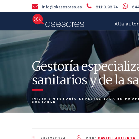
info@okasesores.es
91.110.99.74
644
Alta autó
Gestoría especiali
sanitarios y de la s
INICIO
/
GESTORÍA ESPECIALIZADA EN PROFE
CONTABLE
23/12/2024
POR:
DAVID LAHUERTA