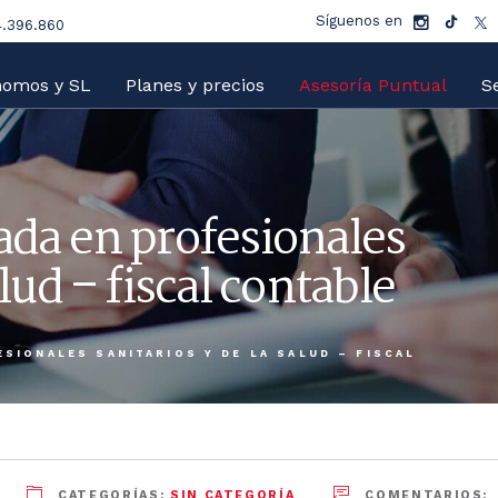
Síguenos en
.396.860
nomos y SL
Planes y precios
Asesoría Puntual
Se
zada en profesionales
alud – fiscal contable
SIONALES SANITARIOS Y DE LA SALUD – FISCAL
CATEGORÍAS:
SIN CATEGORÍA
COMENTARIOS: