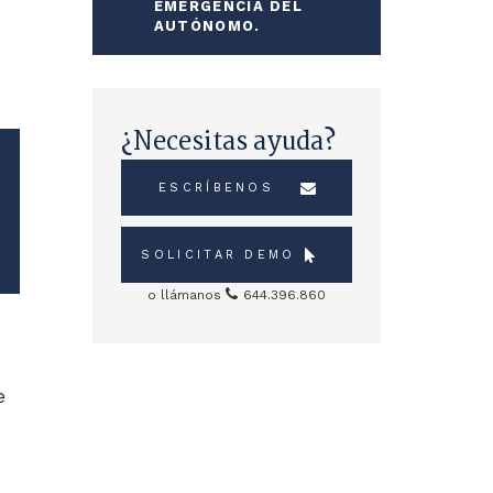
EMERGENCIA DEL
AUTÓNOMO.
¿Necesitas ayuda?
ESCRÍBENOS
SOLICITAR DEMO
o llámanos
644.396.860
Sidebar
e
Servicios