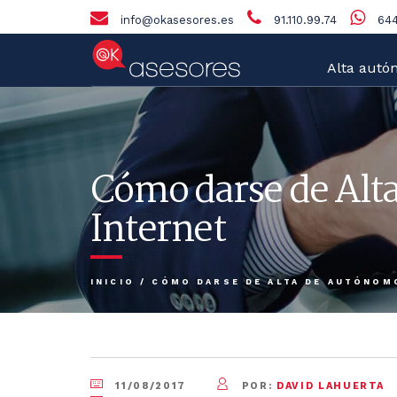
info@okasesores.es
91.110.99.74
644
Alta autó
Cómo darse de Alt
Internet
INICIO
/
CÓMO DARSE DE ALTA DE AUTÓNOM
11/08/2017
POR:
DAVID LAHUERTA