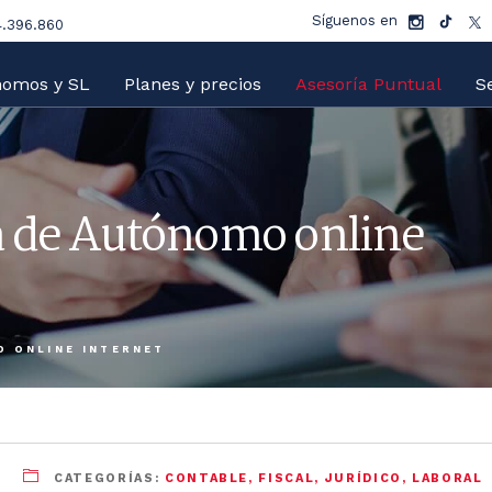
Síguenos en
.396.860
nomos y SL
Planes y precios
Asesoría Puntual
Se
a de Autónomo online
O ONLINE INTERNET
CATEGORÍAS:
CONTABLE
,
FISCAL
,
JURÍDICO
,
LABORAL