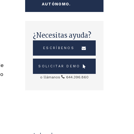
AUTÓNOMO.
¿Necesitas ayuda?
ESCRÍBENOS
de
SOLICITAR DEMO
 o
o llámanos
644.396.860
Sidebar
Servicios