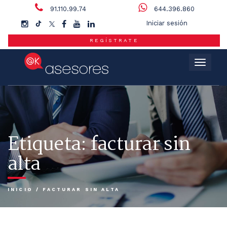
91.110.99.74
644.396.860
Iniciar sesión
REGÍSTRATE
Menú
Etiqueta:
facturar sin
alta
INICIO
/
FACTURAR SIN ALTA