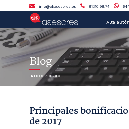
info@okasesores.es
91.110.99.74
644
Alta autó
Blog
INICIO
/
BLOG
Principales bonificaci
de 2017