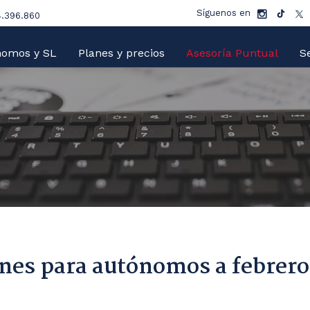
Síguenos en
.396.860
nomos y SL
Planes y precios
Asesoría Puntual
Se
ones para autónomos a febrero