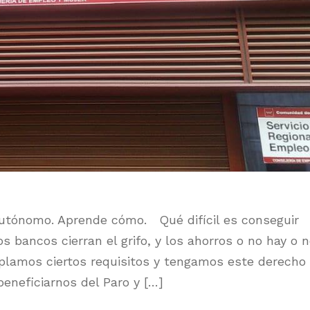
autónomo. Aprende cómo. Qué difícil es conseguir
os bancos cierran el grifo, y los ahorros o no hay o 
lamos ciertos requisitos y tengamos este derecho
eneficiarnos del Paro y […]