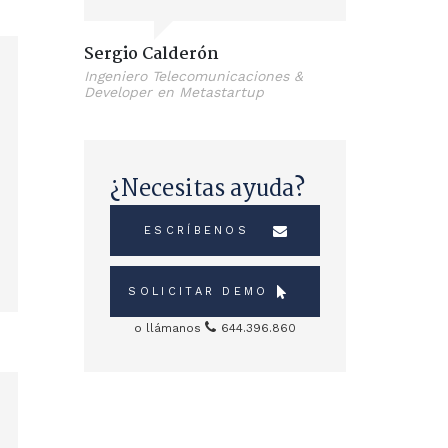
Sergio Calderón
Ingeniero Telecomunicaciones &
Developer en Metastartup
¿Necesitas ayuda?
ESCRÍBENOS
SOLICITAR DEMO
o llámanos
644.396.860