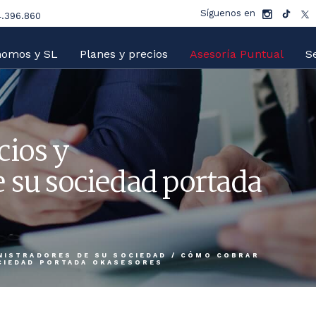
Síguenos en
.396.860
nomos y SL
Planes y precios
Asesoría Puntual
Se
cios y
 su sociedad portada
NISTRADORES DE SU SOCIEDAD
/
CÓMO COBRAR
CIEDAD PORTADA OKASESORES