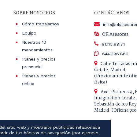
SOBRE NOSOTROS
CONTÁCTANOS
Cómo trabajamos
info@okasesore
Equipo
OK Asesores
Nuestros 10
91.110.99.74
mandamientos
644.396.860
Planes y precios
Calle Terradas n
presencial
Getafe, Madrid.
(Próximamente ofic
Planes y precios
física)
online
Avd. Pirineos 9, 
Imagination Local2,
Sebastián de los Rey
Madrid. (Oficina pre
 del sitio web y mostrarte publicidad relacionada
artir de tus hábitos de navegación (por ejemplo,