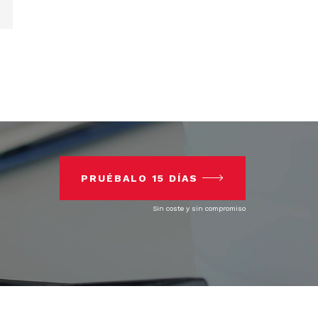
PRUÉBALO 15 DÍAS
Sin coste y sin compromiso