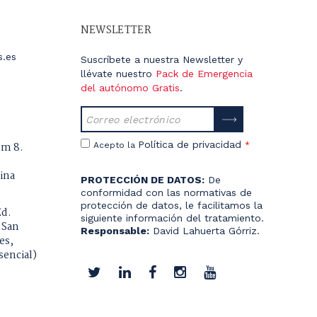
NEWSLETTER
s.es
Suscríbete a nuestra Newsletter y
llévate nuestro
Pack de Emergencia
del autónomo Gratis
.
Política de privacidad
úm 8.
Acepto la
*
ina
PROTECCIÓN DE DATOS:
De
conformidad con las normativas de
protección de datos, le facilitamos la
Ed.
siguiente información del tratamiento.
 San
Responsable:
David Lahuerta Górriz.
es,
Fines del tratamiento:
Envío de
sencial)
comunicaciones de productos o
servicios.
Derechos que le asisten:
Acceso,
rectificación, portabilidad, supresión,
limitación y oposición.