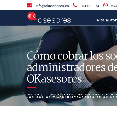
info@okasesores.es
91.110.99.74
644
Alta autó
Cómo cobrar los so
administradores de
OKasesores
INICIO
/
CÓMO COBRAN LOS SOCIOS Y ADMI
LOS SOCIOS Y ADMINISTRADORES DE SU SO