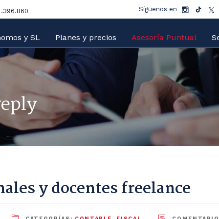
Síguenos en
.396.860
nomos y SL
Planes y precios
Asesoría Puntual
Se
reply
nales y docentes freelance
CATEGORÍAS:
CONTABLE
,
FISCAL
COMENTARIO