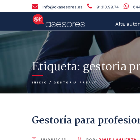
info@okasesores.es
91.110.99.74
644
Alta autó
Etiqueta:
gestoria p
INICIO
/
GESTORIA PREPLY
Gestoría para profesio
18/08/2023
POR:
DAVID LAHUERTA