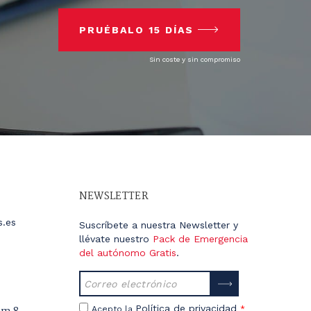
PRUÉBALO 15 DÍAS
Sin coste y sin compromiso
NEWSLETTER
s.es
Suscríbete a nuestra Newsletter y
llévate nuestro
Pack de Emergencia
del autónomo Gratis
.
Política de privacidad
Acepto la
*