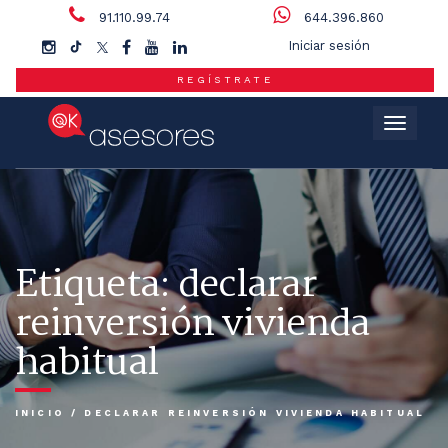
91.110.99.74
644.396.860
Iniciar sesión
REGÍSTRATE
Menú
Etiqueta:
declarar
reinversión vivienda
habitual
INICIO
/
DECLARAR REINVERSIÓN VIVIENDA HABITUAL