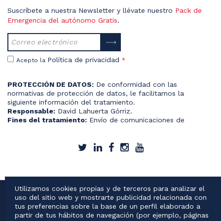
Suscríbete a nuestra Newsletter y llévate nuestro
Pack de
Emergencia del autónomo Gratis
.
Política de privacidad
Acepto la
*
PROTECCIÓN DE DATOS:
De conformidad con las
normativas de protección de datos, le facilitamos la
siguiente información del tratamiento.
Responsable:
David Lahuerta Górriz.
Fines del tratamiento:
Envío de comunicaciones de
productos o servicios.
Derechos que le asisten:
Acceso, rectificación, portabilidad,
supresión, limitación y oposición.
Información adicional:
Más información del tratamiento en
la
Política de Privacidad.
Utilizamos cookies propias y de terceros para analizar el
Política de cookies
Política de privacidad
uso del sitio web y mostrarte publicidad relacionada con
Condiciones de servicio
Aviso Legal
Contacto
tus preferencias sobre la base de un perfil elaborado a
Registro de Marcas
Trámites herencias
partir de tus hábitos de navegación (por ejemplo, páginas