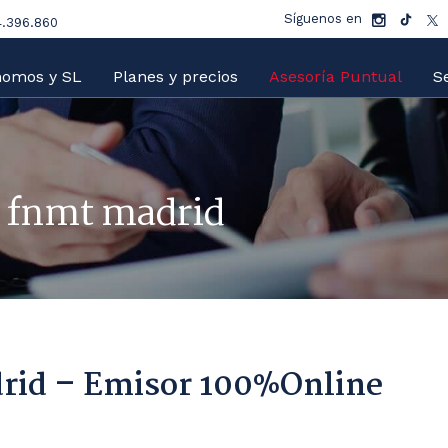
Síguenos en
.396.860
nomos y SL
Planes y precios
Asesoría Puntual
Se
o fnmt madrid
adrid – Emisor 100%Online