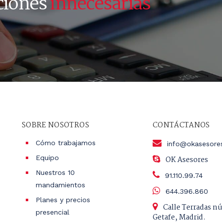
ciones
innecesarias
SOBRE NOSOTROS
CONTÁCTANOS
Cómo trabajamos
info@okasesore
Equipo
OK Asesores
Nuestros 10
91.110.99.74
mandamientos
644.396.860
Planes y precios
Calle Terradas n
presencial
Getafe, Madrid.