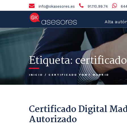
info@okasesores.es
91.110.99.74
644
Alta autó
Etiqueta:
certificad
INICIO
/
CERTIFICADO FNMT MADRID
Certificado Digital M
Autorizado