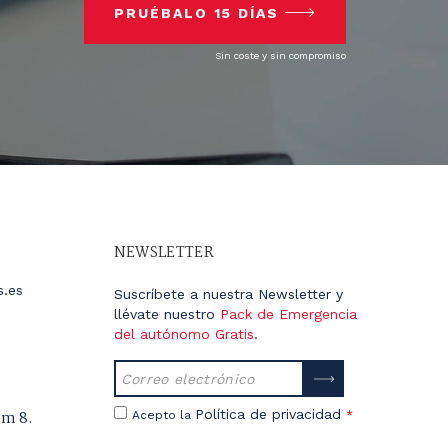
PRUÉBALO 15 DÍAS
Sin coste y sin compromiso
NEWSLETTER
s.es
Suscríbete a nuestra Newsletter y
llévate nuestro
Pack de Emergencia
del autónomo Gratis
.
Política de privacidad
úm 8.
Acepto la
*