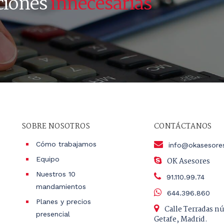
ciones
innecesarias
SOBRE NOSOTROS
CONTÁCTANOS
Cómo trabajamos
info@okasesore
Equipo
OK Asesores
Nuestros 10
91.110.99.74
mandamientos
644.396.860
Planes y precios
Calle Terradas n
presencial
Getafe, Madrid.