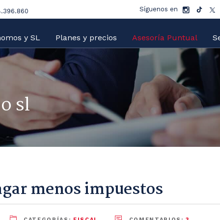
Síguenos en
.396.860
nomos y SL
Planes y precios
Asesoría Puntual
Se
o sl
agar menos impuestos
CATEGORÍAS:
FISCAL
COMENTARIOS:
3