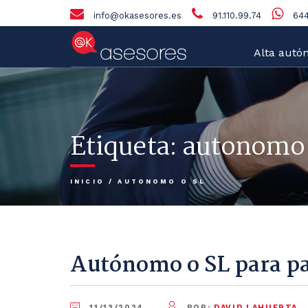
info@okasesores.es
91.110.99.74
644
Alta autó
Etiqueta:
autonomo 
INICIO
/
AUTONOMO O SL
Autónomo o SL para p
11/12/2024
POR:
DAVID LAHUERTA