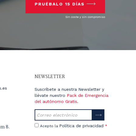
PRUÉBALO 15 DÍAS
Sin coste y sin compromiso
NEWSLETTER
s.es
Suscríbete a nuestra Newsletter y
llévate nuestro
Pack de Emergencia
del autónomo Gratis
.
Política de privacidad
úm 8.
Acepto la
*