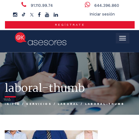
91.110.99.74
644.396.860
Iniciar sesión
REGÍSTRATE
Menú
laboral-thumb
INICIO
/
SERVICIOS
/
LABORAL
/
LABORAL-THUMB