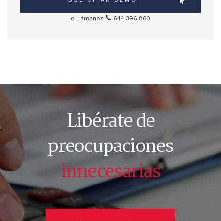
SOLICITAR DEMO
o llámanos
644.396.860
Libérate de
preocupaciones
innecesarias