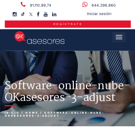
91.110.99.74
644.396.860
Iniciar sesión
REGÍSTRATE
Menú
Software-online-nube-
OKasesores-3-adjust
INICIO
/
HOME
/
SOFTWARE-ONLINE-NUBE-
OKASESORES-3-ADJUST