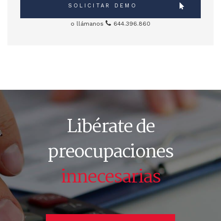
SOLICITAR DEMO
o llámanos
644.396.860
Libérate de
preocupaciones
innecesarias