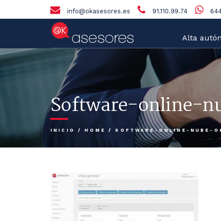
info@okasesores.es
91.110.99.74
644
Alta autó
Software-online-n
INICIO
/
HOME
/
SOFTWARE-ONLINE-NUBE-O