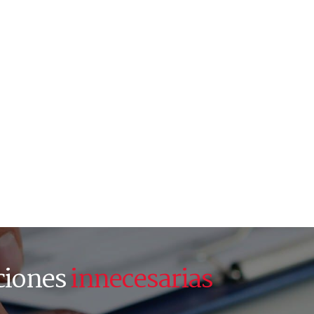
ciones
innecesarias