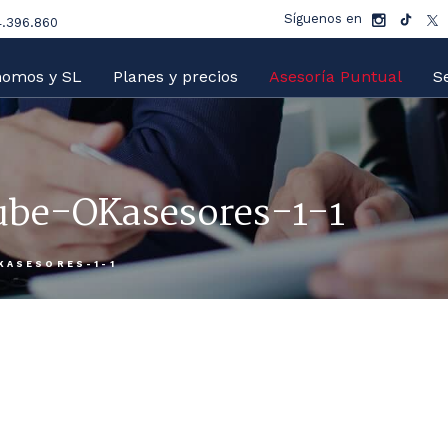
Síguenos en
.396.860
nomos y SL
Planes y precios
Asesoría Puntual
Se
ube-OKasesores-1-1
KASESORES-1-1